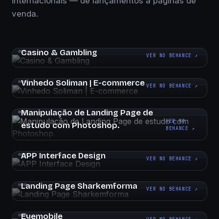
internacionais — de lançamentos a páginas de
venda.
Casino & Gambling
VER NO BEHANCE ↗
Vinhedo Soliman | E-commerce
VER NO BEHANCE ↗
Manipulação de Landing Page de
VER NO
estudo com Photoshop.
BEHANCE ↗
APP Interface Design
VER NO BEHANCE ↗
Landing Page Sharkemforma
VER NO BEHANCE ↗
Eyemobile